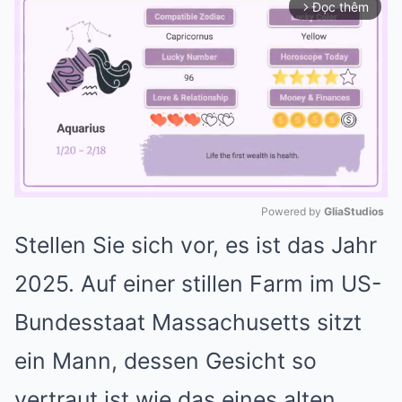
Đọc thêm
arrow_forward_ios
Powered by 
GliaStudios
Stellen Sie sich vor, es ist das Jahr
Mute
2025. Auf einer stillen Farm im US-
Bundesstaat Massachusetts sitzt
ein Mann, dessen Gesicht so
vertraut ist wie das eines alten