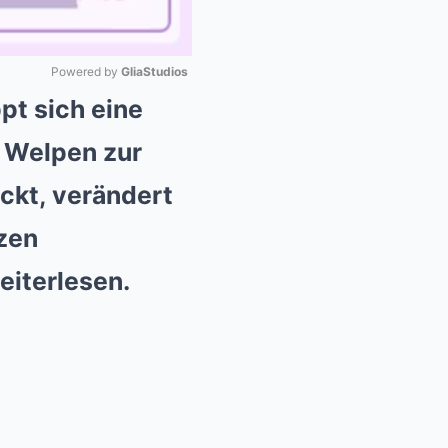
Powered by 
GliaStudios
pt sich eine
Mute
n Welpen zur
ckt, verändert
nzen
eiterlesen.