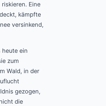
 riskieren. Eine
edeckt, kämpfte
chnee versinkend,
s heute ein
sie zum
im Wald, in der
uflucht
ildnis gezogen,
nicht die