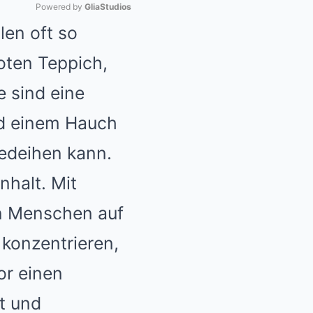
Powered by 
GliaStudios
len oft so
Mute
roten Teppich,
e sind eine
und einem Hauch
edeihen kann.
nhalt. Mit
en Menschen auf
konzentrieren,
or einen
t und