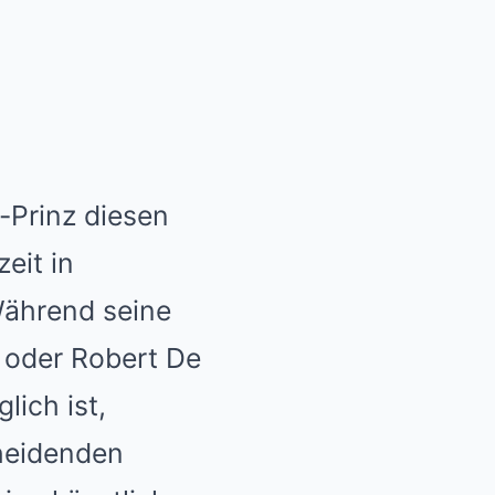
v-Prinz diesen
eit in
 Während seine
o oder Robert De
ich ist,
cheidenden