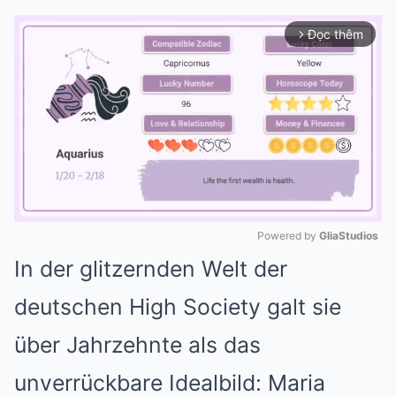
Đọc thêm
arrow_forward_ios
Powered by 
GliaStudios
In der glitzernden Welt der
Mute
deutschen High Society galt sie
über Jahrzehnte als das
unverrückbare Idealbild: Maria