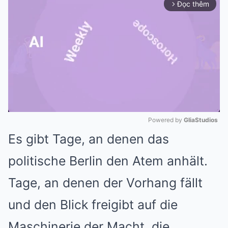
Đọc thêm
arrow_forward_ios
Powered by 
GliaStudios
Es gibt Tage, an denen das
Mute
politische Berlin den Atem anhält.
Tage, an denen der Vorhang fällt
und den Blick freigibt auf die
Maschinerie der Macht, die