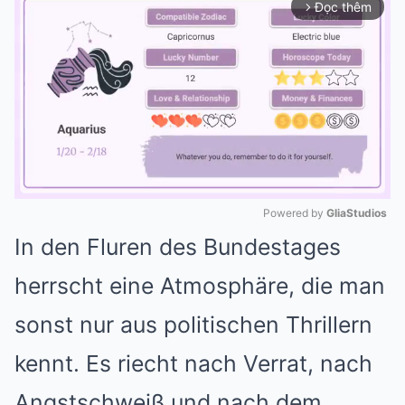
Đọc thêm
arrow_forward_ios
Powered by 
GliaStudios
In den Fluren des Bundestages
Mute
herrscht eine Atmosphäre, die man
sonst nur aus politischen Thrillern
kennt. Es riecht nach Verrat, nach
Angstschweiß und nach dem