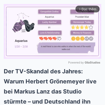
Đọc thêm
arrow_forward_ios
Powered by 
GliaStudios
Der TV-Skandal des Jahres:
Mute
Warum Herbert Grönemeyer live
bei Markus Lanz das Studio
stürmte – und Deutschland ihn