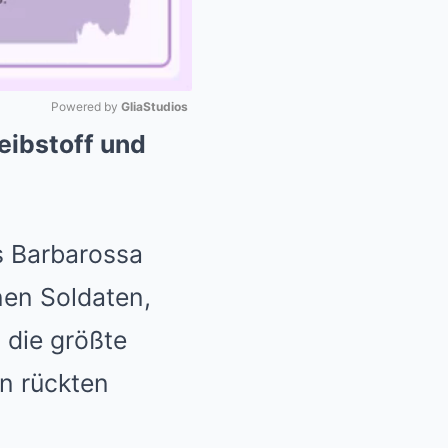
Powered by 
GliaStudios
eibstoff und
Mute
s Barbarossa
onen Soldaten,
 die größte
en rückten