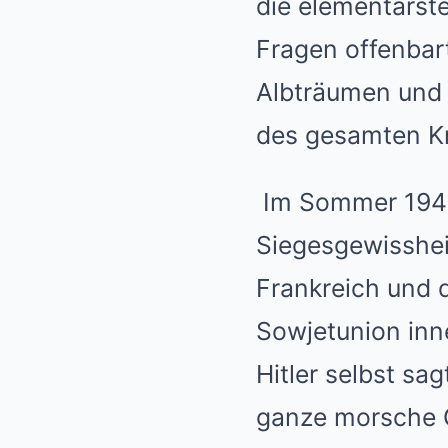
die elementarste
Fragen offenbart
Albträumen und 
des gesamten Kr
Im Sommer 1941 
Siegesgewisshei
Frankreich und d
Sowjetunion inn
Hitler selbst sa
ganze morsche