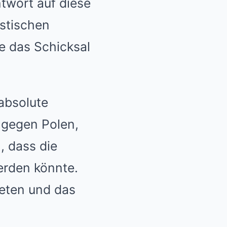
ntwort auf diese
istischen
e das Schicksal
absolute
 gegen Polen,
, dass die
erden könnte.
reten und das