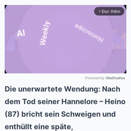
Đọc thêm
arrow_forward_ios
Powered by 
GliaStudios
Die unerwartete Wendung: Nach
Mute
dem Tod seiner Hannelore – Heino
(87) bricht sein Schweigen und
enthüllt eine späte,