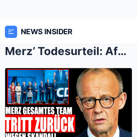
NEWS INSIDER
Merz’ Todesurteil: AfD überholt Union, währe...