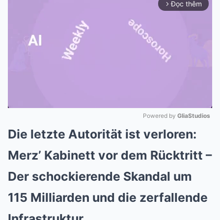
Đọc thêm
arrow_forward_ios
Powered by 
GliaStudios
Die letzte Autorität ist verloren:
Mute
Merz’ Kabinett vor dem Rücktritt –
Der schockierende Skandal um
115 Milliarden und die zerfallende
Infrastruktur