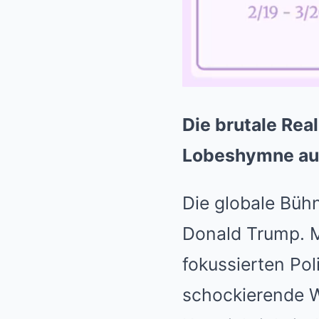
Die brutale Real
Lobeshymne auf
Die globale Büh
Donald Trump. M
fokussierten Poli
schockierende We