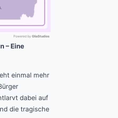
Powered by 
GliaStudios
n – Eine
Mute
teht einmal mehr
Bürger
ntlarvt dabei auf
nd die tragische