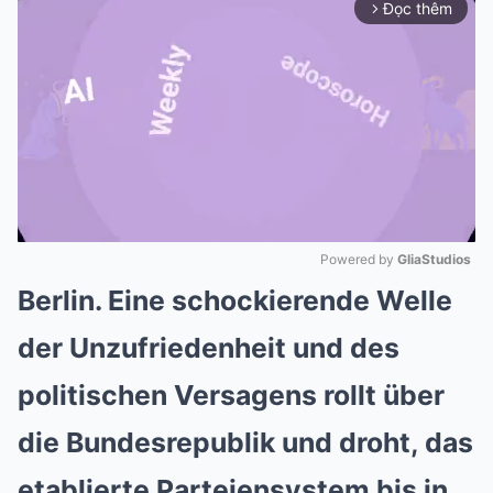
Đọc thêm
arrow_forward_ios
Powered by 
GliaStudios
Berlin. Eine schockierende Welle
Mute
der Unzufriedenheit und des
politischen Versagens rollt über
die Bundesrepublik und droht, das
etablierte Parteiensystem bis in