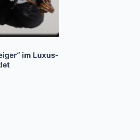
geiger“ im Luxus-
det