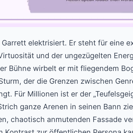
arrett elektrisiert. Er steht für eine e
Virtuosität und der ungezügelten Energ
der Bühne wirbelt er mit fliegendem B
r Sturm, der die Grenzen zwischen Gen
t. Für Millionen ist er der „Teufelsgeig
trich ganze Arenen in seinen Bann zie
en, chaotisch anmutenden Fassade verb
em Kontrast zur öffentlichen Persona 