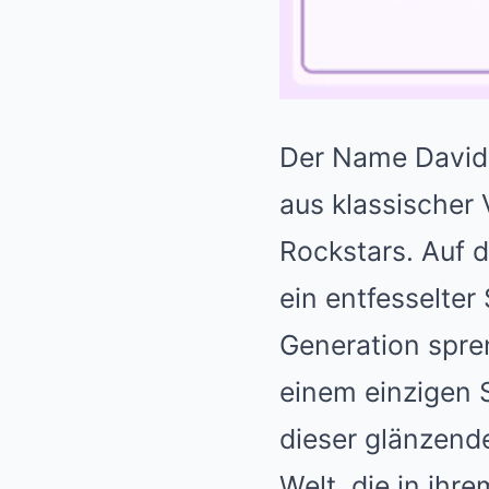
Der Name David G
aus klassischer 
Rockstars. Auf 
ein entfesselte
Generation spreng
einem einzigen S
dieser glänzend
Welt, die in ihr