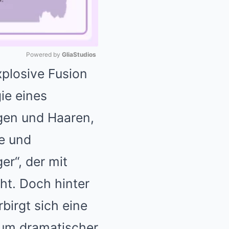
Powered by 
GliaStudios
xplosive Fusion
Mute
ie eines
ogen und Haaren,
re und
er“, der mit
ht. Doch hinter
irgt sich eine
kaum dramatischer