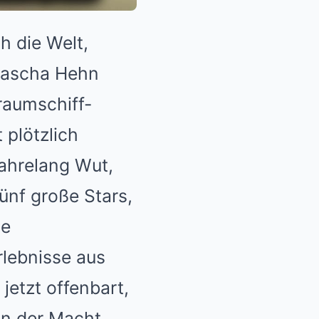
h die Welt,
 Sascha Hehn
raumschiff-
 plötzlich
jahrelang Wut,
ünf große Stars,
ne
rlebnisse aus
jetzt offenbart,
 in der Macht,