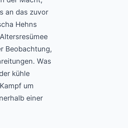
os an das zuvor
ascha Hehns
 Altersresümee
ger Beobachtung,
hreitungen. Was
der kühle
er Kampf um
nerhalb einer