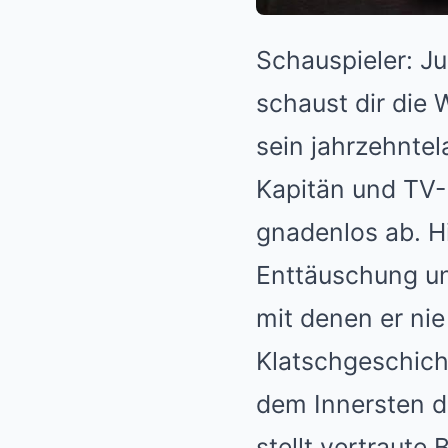
Schauspieler: Ju
schaust dir die 
sein jahrzehnte
Kapitän und TV-L
gnadenlos ab. H
Enttäuschung un
mit denen er ni
Klatschgeschicht
dem Innersten de
stellt vertraute 