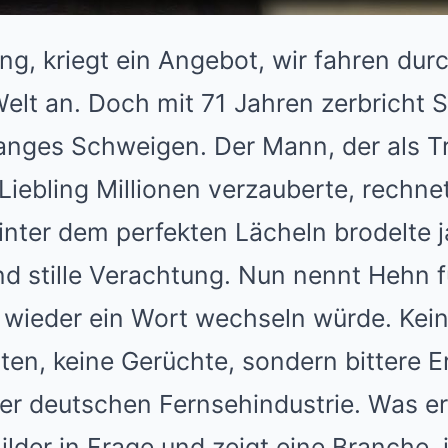
ng, kriegt ein Angebot, wir fahren durc
Welt an. Doch mit 71 Jahren zerbricht
langes Schweigen. Der Mann, der als T
iebling Millionen verzauberte, rechnet
inter dem perfekten Lächeln brodelte 
d stille Verachtung. Nun nennt Hehn f
e wieder ein Wort wechseln würde. Kei
en, keine Gerüchte, sondern bittere E
r deutschen Fernsehindustrie. Was er 
Bilder in Frage und zeigt eine Branche,