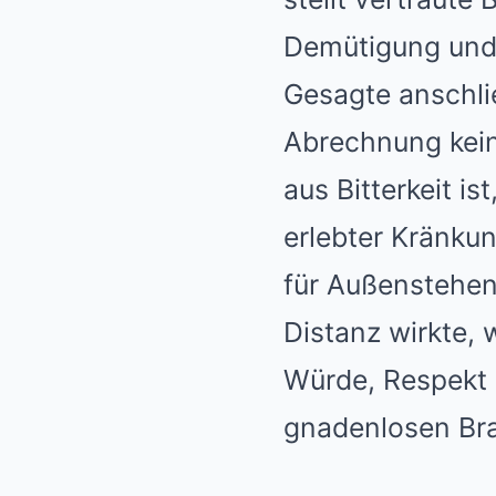
Demütigung und E
Gesagte anschli
Abrechnung kein
aus Bitterkeit i
erlebter Kränku
für Außenstehen
Distanz wirkte, 
Würde, Respekt u
gnadenlosen Br