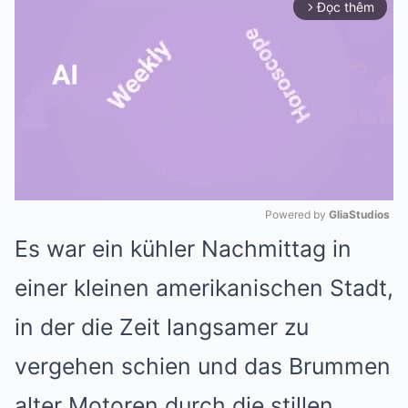
Đọc thêm
arrow_forward_ios
Powered by 
GliaStudios
Es war ein kühler Nachmittag in
Mute
einer kleinen amerikanischen Stadt,
in der die Zeit langsamer zu
vergehen schien und das Brummen
alter Motoren durch die stillen