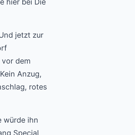
 hier bei Die
nd jetzt zur
rf
 vor dem
 Kein Anzug,
mschlag, rotes
ie würde ihn
ang Special