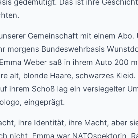
is gedemütigt. Das ist ihre Geschichte
hten.
 unserer Gemeinschaft mit einem Abo. U
Uhr morgens Bundeswehrbasis Wunstdo
 Emma Weber saß in ihrem Auto 200 m
re alt, blonde Haare, schwarzes Kleid.
uf ihrem Schoß lag ein versiegelter U
ologo, eingeprägt.
cht, ihre Identität, ihre Macht, aber s
och nicht. Emma war NATOspektorin, R