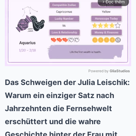
Đọc thêm
arrow_forward_ios
Powered by 
GliaStudios
Das Schweigen der Julia Leischik:
Mute
Warum ein einziger Satz nach
Jahrzehnten die Fernsehwelt
erschüttert und die wahre
Geschichte hinter der Frau mit