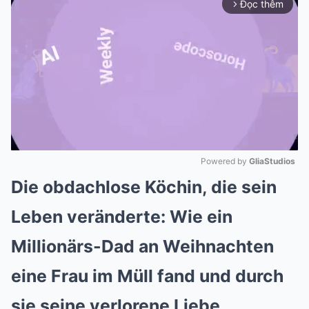
Đọc thêm
arrow_forward_ios
Powered by 
GliaStudios
Die obdachlose Köchin, die sein
Mute
Leben veränderte: Wie ein
Millionärs-Dad an Weihnachten
eine Frau im Müll fand und durch
sie seine verlorene Liebe